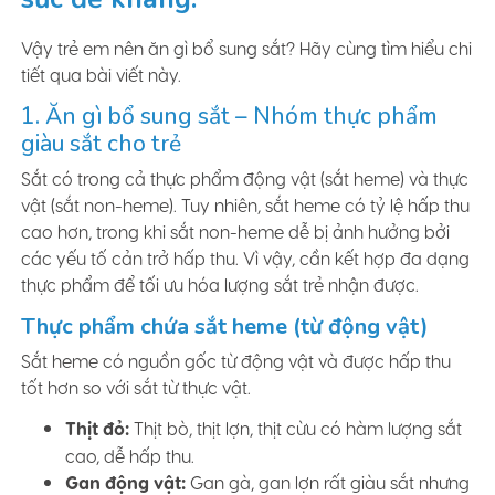
Vậy trẻ em nên ăn gì bổ sung sắt? Hãy cùng tìm hiểu chi
tiết qua bài viết này.
1. Ăn gì bổ sung sắt – Nhóm thực phẩm
giàu sắt cho trẻ
Sắt có trong cả thực phẩm động vật (sắt heme) và thực
vật (sắt non-heme). Tuy nhiên, sắt heme có tỷ lệ hấp thu
cao hơn, trong khi sắt non-heme dễ bị ảnh hưởng bởi
các yếu tố cản trở hấp thu. Vì vậy, cần kết hợp đa dạng
thực phẩm để tối ưu hóa lượng sắt trẻ nhận được.
Thực phẩm chứa sắt heme (từ động vật)
Sắt heme có nguồn gốc từ động vật và được hấp thu
tốt hơn so với sắt từ thực vật.
Thịt đỏ:
Thịt bò, thịt lợn, thịt cừu có hàm lượng sắt
cao, dễ hấp thu.
Gan động vật:
Gan gà, gan lợn rất giàu sắt nhưng