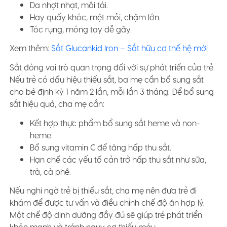
Da nhợt nhạt, môi tái.
Hay quấy khóc, mệt mỏi, chậm lớn.
Tóc rụng, móng tay dễ gãy.
Xem thêm:
Sắt Glucankid Iron – Sắt hữu cơ thế hệ mới
Sắt đóng vai trò quan trọng đối với sự phát triển của trẻ.
Nếu trẻ có dấu hiệu thiếu sắt, ba mẹ cần bổ sung sắt
cho bé định kỳ 1 năm 2 lần, mỗi lần 3 tháng. Để bổ sung
sắt hiệu quả, cha mẹ cần:
Kết hợp thực phẩm bổ sung sắt heme và non-
heme.
Bổ sung vitamin C để tăng hấp thu sắt.
Hạn chế các yếu tố cản trở hấp thu sắt như sữa,
trà, cà phê.
Nếu nghi ngờ trẻ bị thiếu sắt, cha mẹ nên đưa trẻ đi
khám để được tư vấn và điều chỉnh chế độ ăn hợp lý.
Một chế độ dinh dưỡng đầy đủ sẽ giúp trẻ phát triển