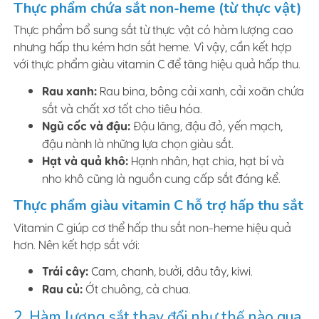
Thực phẩm chứa sắt non-heme (từ thực vật)
Thực phẩm bổ sung sắt từ thực vật có hàm lượng cao
nhưng hấp thu kém hơn sắt heme. Vì vậy, cần kết hợp
với thực phẩm giàu vitamin C để tăng hiệu quả hấp thu.
Rau xanh:
Rau bina, bông cải xanh, cải xoăn chứa
sắt và chất xơ tốt cho tiêu hóa.
Ngũ cốc và đậu:
Đậu lăng, đậu đỏ, yến mạch,
đậu nành là những lựa chọn giàu sắt.
Hạt và quả khô:
Hạnh nhân, hạt chia, hạt bí và
nho khô cũng là nguồn cung cấp sắt đáng kể.
Thực phẩm giàu vitamin C hỗ trợ hấp thu sắt
Vitamin C giúp cơ thể hấp thu sắt non-heme hiệu quả
hơn. Nên kết hợp sắt với:
Trái cây:
Cam, chanh, bưởi, dâu tây, kiwi.
Rau củ:
Ớt chuông, cà chua.
2. Hàm lượng sắt thay đổi như thế nào qua