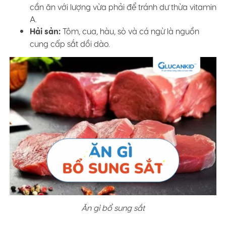
cần ăn với lượng vừa phải để tránh dư thừa vitamin
A.
Hải sản:
Tôm, cua, hàu, sò và cá ngừ là nguồn
cung cấp sắt dồi dào.
Ăn gì bổ sung sắt