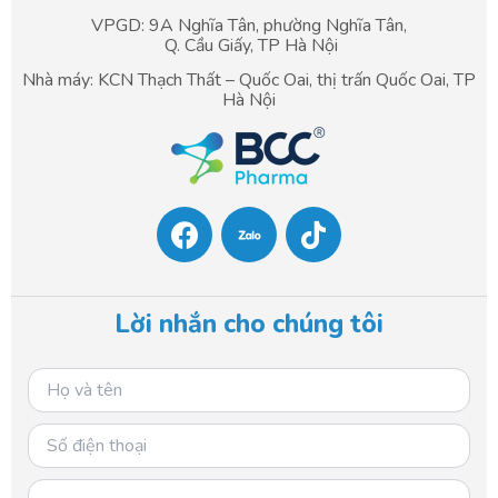
VPGD: 9A Nghĩa Tân, phường Nghĩa Tân,
Q. Cầu Giấy, TP Hà Nội
Nhà máy: KCN Thạch Thất – Quốc Oai, thị trấn Quốc Oai, TP
Hà Nội
F
T
a
i
c
k
e
t
b
o
Lời nhắn cho chúng tôi
o
k
o
k