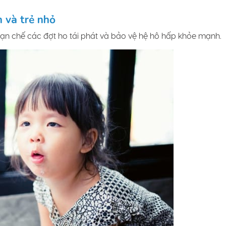
h và trẻ nhỏ
hạn chế các đợt ho tái phát và bảo vệ hệ hô hấp khỏe mạnh.