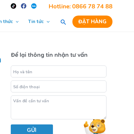
Re
Hotline: 0866 78 74 88
ĐẶT HÀNG
n thức
Tin tức
Để lại thông tin nhận tư vấn
n