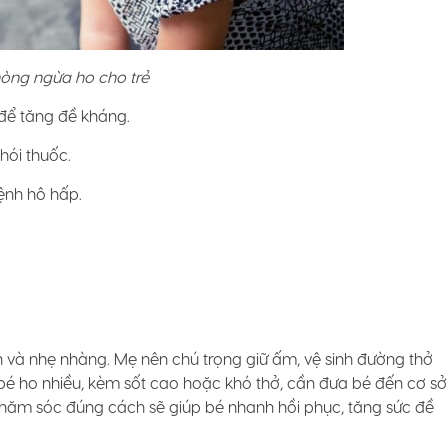
òng ngừa ho cho trẻ
để tăng đề kháng.
hói thuốc.
ệnh hô hấp.
àn và nhẹ nhàng. Mẹ nên chú trọng giữ ấm, vệ sinh đường thở
 bé ho nhiều, kèm sốt cao hoặc khó thở, cần đưa bé đến cơ sở
c chăm sóc đúng cách sẽ giúp bé nhanh hồi phục, tăng sức đề