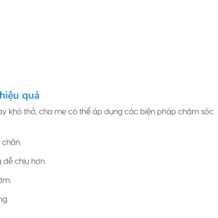
 hiệu quả
hay khó thở, cha mẹ có thể áp dụng các biện pháp chăm sóc
 chân.
dễ chịu hơn.
ờm.
ng.