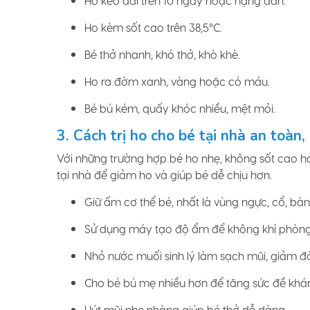
Ho kéo dài trên 10 ngày hoặc nặng dần.
Ho kèm sốt cao trên 38,5°C.
Bé thở nhanh, khó thở, khò khè.
Ho ra đờm xanh, vàng hoặc có máu.
Bé bú kém, quấy khóc nhiều, mệt mỏi.
3. Cách trị ho cho bé tại nhà an toàn,
Với những trường hợp bé ho nhẹ, không sốt cao 
tại nhà để giảm ho và giúp bé dễ chịu hơn.
Giữ ấm cơ thể bé, nhất là vùng ngực, cổ, bàn
Sử dụng máy tạo độ ẩm để không khí phòng 
Nhỏ nước muối sinh lý làm sạch mũi, giảm đ
Cho bé bú mẹ nhiều hơn để tăng sức đề khá
Hút mũi nhẹ nhàng giúp bé thở dễ dàng.