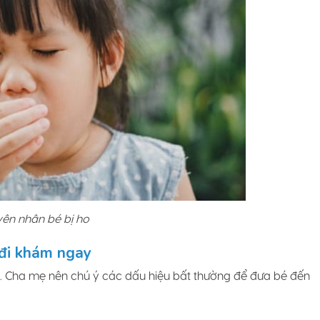
ên nhân bé bị ho
 đi khám ngay
. Cha mẹ nên chú ý các dấu hiệu bất thường để đưa bé đến