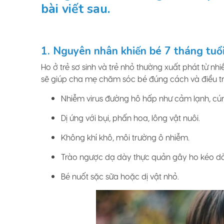
bài viết sau.
1. Nguyên nhân khiến bé 7 tháng tuổi
Ho ở trẻ sơ sinh và trẻ nhỏ thường xuất phát từ 
sẽ giúp cha mẹ chăm sóc bé đúng cách và điều trị
Nhiễm virus đường hô hấp như cảm lạnh, cú
Dị ứng với bụi, phấn hoa, lông vật nuôi.
Không khí khô, môi trường ô nhiễm.
Trào ngược dạ dày thực quản gây ho kéo dà
Bé nuốt sặc sữa hoặc dị vật nhỏ.