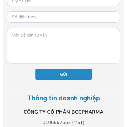
k
Thông tin doanh nghiệp
CÔNG TY CỔ PHẦN BCCPHARMA​
0108662552 (MST)