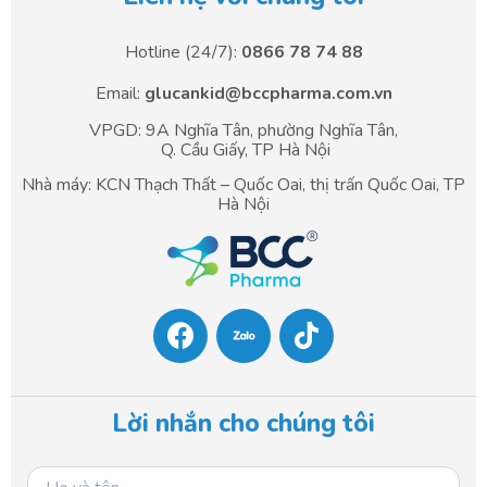
Hotline (24/7):
0866 78 74 88
Email:
glucankid@bccpharma.com.vn
VPGD: 9A Nghĩa Tân, phường Nghĩa Tân,
Q. Cầu Giấy, TP Hà Nội
Nhà máy: KCN Thạch Thất – Quốc Oai, thị trấn Quốc Oai, TP
Hà Nội
F
T
a
i
c
k
e
t
b
o
Lời nhắn cho chúng tôi
o
k
o