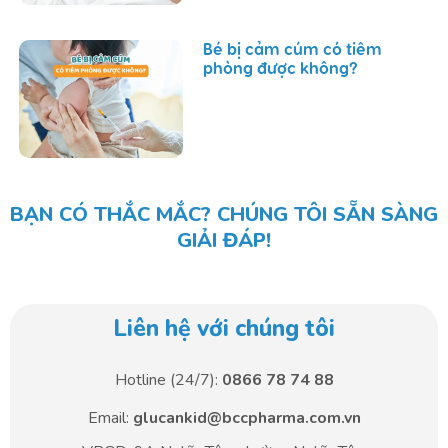
Bé bị cảm cúm có tiêm
phòng được không?
BẠN CÓ THẮC MẮC? CHÚNG TÔI SẴN SÀNG
GIẢI ĐÁP!
Liên hệ với chúng tôi
Hotline (24/7):
0866 78 74 88
Email:
glucankid@bccpharma.com.vn