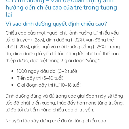
4. Dinh dưỡng – Vấn đề quan trọng ảnh
hưởng đến chiều cao của trẻ trong tương
lai
Vì sao dinh dưỡng quyết định chiều cao?
Chiều cao của một người chịu ảnh hưởng từ nhiều yếu
tố: di truyền (~23%), dinh dưỡng (~32%), vận động thể
chất (~20%), giấc ngủ và môi trường sống (~25%). Trong
đó, dinh dưỡng là yếu tố tác động lớn nhất có thể can
thiệp được, đặc biệt trong 3 giai đoạn “vàng”:
1000 ngày đầu đời (0–2 tuổi)
Tiền dậy thì (5–10 tuổi)
Giai đoạn dậy thì (từ 10–18 tuổi)
Dinh dưỡng đúng và đủ trong các giai đoạn này sẽ tăng
tốc độ phát triển xương, thúc đẩy hormone tăng trưởng,
từ đó tối ưu tiềm năng chiều cao di truyền.
Nguyên tắc xây dựng chế độ ăn tăng chiều cao