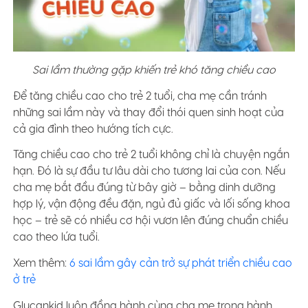
Sai lầm thường gặp khiến trẻ khó tăng chiều cao
Để tăng chiều cao cho trẻ 2 tuổi, cha mẹ cần tránh
những sai lầm này và thay đổi thói quen sinh hoạt của
cả gia đình theo hướng tích cực.
Tăng chiều cao cho trẻ 2 tuổi không chỉ là chuyện ngắn
hạn. Đó là sự đầu tư lâu dài cho tương lai của con. Nếu
cha mẹ bắt đầu đúng từ bây giờ – bằng dinh dưỡng
hợp lý, vận động đều đặn, ngủ đủ giấc và lối sống khoa
học – trẻ sẽ có nhiều cơ hội vươn lên đúng chuẩn chiều
cao theo lứa tuổi.
Xem thêm:
6 sai lầm gây cản trở sự phát triển chiều cao
ở trẻ
Glucankid luôn đồng hành cùng cha mẹ trong hành