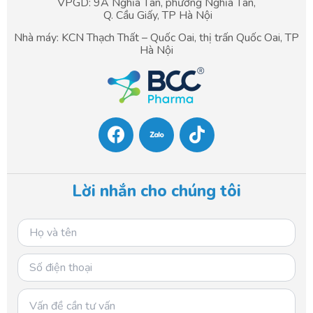
VPGD: 9A Nghĩa Tân, phường Nghĩa Tân,
Q. Cầu Giấy, TP Hà Nội
Nhà máy: KCN Thạch Thất – Quốc Oai, thị trấn Quốc Oai, TP
Hà Nội
F
T
a
i
c
k
e
t
b
o
Lời nhắn cho chúng tôi
o
k
o
k