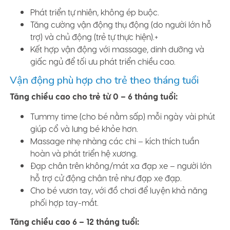
Phát triển tự nhiên, không ép buộc.
Tăng cường vận động thụ động (do người lớn hỗ
trợ) và chủ động (trẻ tự thực hiện).+
Kết hợp vận động với massage, dinh dưỡng và
giấc ngủ để tối ưu phát triển chiều cao.
Vận động phù hợp cho trẻ theo tháng tuổi
Tăng chiều cao cho trẻ từ 0 – 6 tháng tuổi:
Tummy time (cho bé nằm sấp) mỗi ngày vài phút
giúp cổ và lưng bé khỏe hơn.
Massage nhẹ nhàng các chi – kích thích tuần
hoàn và phát triển hệ xương.
Đạp chân trên không/mát xa đạp xe – người lớn
hỗ trợ cử động chân trẻ như đạp xe đạp.
Cho bé vươn tay, với đồ chơi để luyện khả năng
phối hợp tay-mắt.
Tăng chiều cao 6 – 12 tháng tuổi: