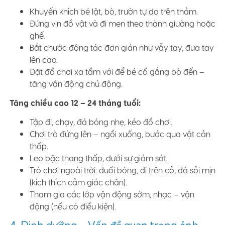
Khuyến khích bé lật, bò, trườn tự do trên thảm.
Đứng vịn đồ vật và đi men theo thành giường hoặc
ghế.
Bắt chước động tác đơn giản như vẫy tay, đưa tay
lên cao.
Đặt đồ chơi xa tầm với để bé cố gắng bò đến –
tăng vận động chủ động.
Tăng chiều cao 12 – 24 tháng tuổi:
Tập đi, chạy, đá bóng nhẹ, kéo đồ chơi.
Chơi trò đứng lên – ngồi xuống, bước qua vật cản
thấp.
Leo bậc thang thấp, dưới sự giám sát.
Trò chơi ngoài trời: đuổi bóng, đi trên cỏ, đá sỏi mịn
(kích thích cảm giác chân).
Tham gia các lớp vận động sớm, nhạc – vận
động (nếu có điều kiện).