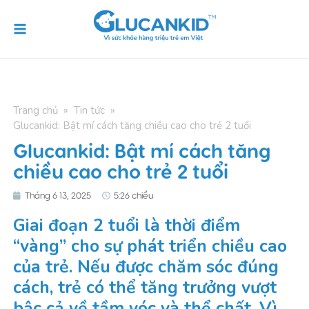
Skip
Main
to
Menu
content
Trang chủ
»
Tin tức
»
Glucankid: Bật mí cách tăng chiều cao cho trẻ 2 tuổi
Glucankid: Bật mí cách tăng
chiều cao cho trẻ 2 tuổi
Tháng 6 13, 2025
5:26 chiều
Giai đoạn 2 tuổi là thời điểm
“vàng” cho sự phát triển chiều cao
của trẻ. Nếu được chăm sóc đúng
cách, trẻ có thể tăng trưởng vượt
bậc cả về tầm vóc và thể chất. Vì