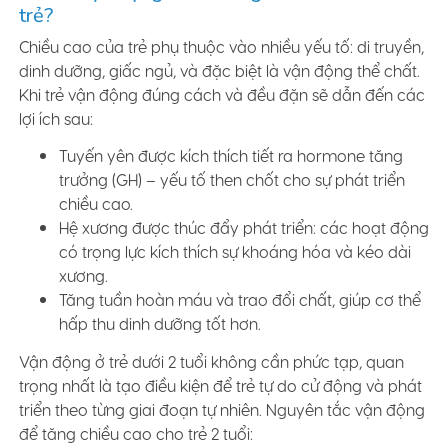
trẻ?
Chiều cao của trẻ phụ thuộc vào nhiều yếu tố: di truyền,
dinh dưỡng, giấc ngủ, và đặc biệt là vận động thể chất.
Khi trẻ vận động đúng cách và đều đặn sẽ dẫn đến các
lợi ích sau:
Tuyến yên được kích thích tiết ra hormone tăng
trưởng (GH) – yếu tố then chốt cho sự phát triển
chiều cao.
Hệ xương được thúc đẩy phát triển: các hoạt động
có trọng lực kích thích sự khoáng hóa và kéo dài
xương.
Tăng tuần hoàn máu và trao đổi chất, giúp cơ thể
hấp thu dinh dưỡng tốt hơn.
Vận động ở trẻ dưới 2 tuổi không cần phức tạp, quan
trọng nhất là tạo điều kiện để trẻ tự do cử động và phát
triển theo từng giai đoạn tự nhiên. Nguyên tắc vận động
để tăng chiều cao cho trẻ 2 tuổi: