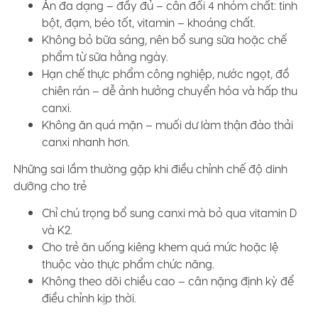
Ăn đa dạng – đầy đủ – cân đối 4 nhóm chất: tinh
bột, đạm, béo tốt, vitamin – khoáng chất.
Không bỏ bữa sáng, nên bổ sung sữa hoặc chế
phẩm từ sữa hằng ngày.
Hạn chế thực phẩm công nghiệp, nước ngọt, đồ
chiên rán – dễ ảnh hưởng chuyển hóa và hấp thu
canxi.
Không ăn quá mặn – muối dư làm thận đào thải
canxi nhanh hơn.
Những sai lầm thường gặp khi điều chỉnh chế độ dinh
dưỡng cho trẻ
Chỉ chú trọng bổ sung canxi mà bỏ qua vitamin D
và K2.
Cho trẻ ăn uống kiêng khem quá mức hoặc lệ
thuộc vào thực phẩm chức năng.
Không theo dõi chiều cao – cân nặng định kỳ để
điều chỉnh kịp thời.