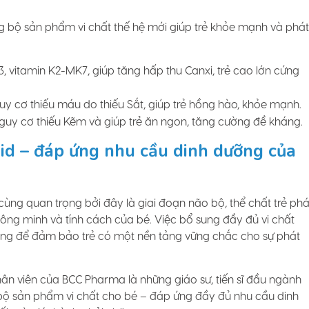
g bộ sản phẩm vi chất thế hệ mới giúp trẻ khỏe mạnh và phát
, vitamin K2-MK7, giúp tăng hấp thu Canxi, trẻ cao lớn cứng
guy cơ thiếu máu do thiếu Sắt, giúp trẻ hồng hào, khỏe mạnh.
uy cơ thiếu Kẽm và giúp trẻ ăn ngon, tăng cường đề kháng.
kid – đáp ứng nhu cầu dinh dưỡng của
ùng quan trọng bởi đây là giai đoạn não bộ, thể chất trẻ phá
 thông minh và tính cách của bé. Việc bổ sung đầy đủ vi chất
rọng để đảm bảo trẻ có một nền tảng vững chắc cho sự phát
ân viên của BCC Pharma là những giáo sư, tiến sĩ đầu ngành
 bộ sản phẩm vi chất cho bé – đáp ứng đầy đủ nhu cầu dinh