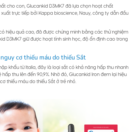
t cho con, Glucankid D3MK7 đã lựa chọn hoạt chất
xuất trực tiếp bởi Kappa bioscience, Nauy, công ty dẫn đầu
 có hiệu quả cao, đã được chứng minh bằng các thử nghiệm
id D3MK7 giữ được hoạt tính sinh học, độ ổn định cao trong
 nguy cơ thiếu máu do thiếu Sắt
ập khẩu từ Italia, đây là loại sắt có khả năng hấp thu nhanh
ệ hấp thu lên đến 90,9%. Nhờ đó, Glucankid Iron đem lại hiệu
cơ thiếu máu do thiếu Sắt ở trẻ nhỏ.