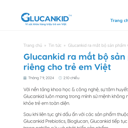
Skip
to
content
Trang c
Trang chủ
»
Tin tức
»
Glucankid ra mắt bộ sản phẩm v
Glucankid ra mắt bộ sản
riêng cho trẻ em Việt
Tháng 7 9, 2024
2:10 chiều
Với nền tảng khoa học & công nghệ, sự tâm huyết 
Glucankid luôn mang trong mình sứ mệnh không n
khỏe trẻ em toàn diện.
Sau khi liên tục ghi dấu ấn với các sản phẩm thuộ
Glucankid Prebiotics, Bioglucan, Glucankid tiếp 