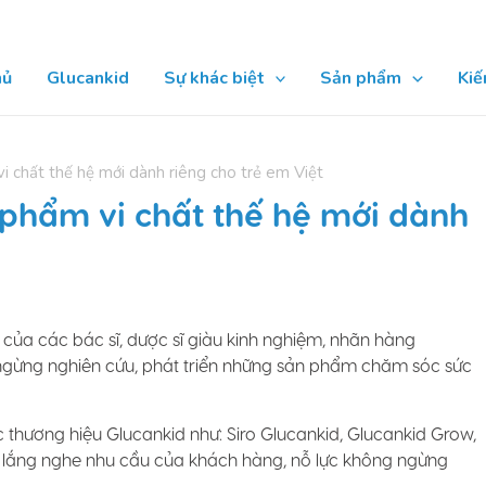
hủ
Glucankid
Sự khác biệt
Sản phẩm
Kiế
i chất thế hệ mới dành riêng cho trẻ em Việt
 phẩm vi chất thế hệ mới dành
của các bác sĩ, dược sĩ giàu kinh nghiệm, nhãn hàng
gừng nghiên cứu, phát triển những sản phẩm chăm sóc sức
c thương hiệu Glucankid như: Siro Glucankid, Glucankid Grow,
tục lắng nghe nhu cầu của khách hàng, nỗ lực không ngừng