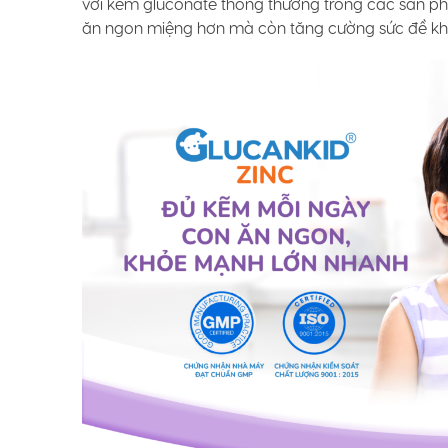
với kẽm gluconate thông thường trong các sản ph
ăn ngon miệng hơn mà còn tăng cường sức đề kháng