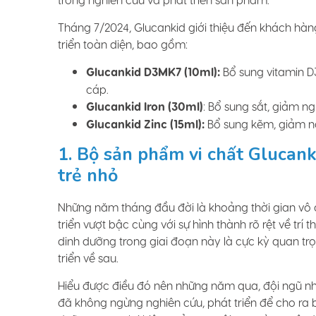
trong nghiên cứu và phát triển sản phẩm.
Tháng 7/2024, Glucankid giới thiệu đến khách hàn
triển toàn diện, bao gồm:
Glucankid D3MK7 (10ml):
Bổ sung vitamin D3
cáp.
Glucankid Iron (30ml)
: Bổ sung sắt, giảm n
Glucankid Zinc (15ml):
Bổ sung kẽm, giảm ng
1. Bộ sản phẩm vi chất Glucan
trẻ nhỏ
Những năm tháng đầu đời là khoảng thời gian vô c
triển vượt bậc cùng với sự hình thành rõ rệt về trí
dinh dưỡng trong giai đoạn này là cực kỳ quan t
triển về sau.
Hiểu được điều đó nên những năm qua, đội ngũ nh
đã không ngừng nghiên cứu, phát triển để cho ra