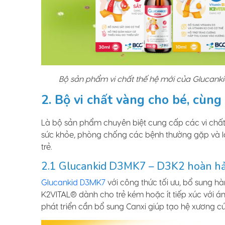
Bộ sản phẩm vi chất thế hệ mới của Glucank
2. Bộ vi chất vàng cho bé, cùn
Là bộ sản phẩm chuyên biệt cung cấp các vi chất t
sức khỏe, phòng chống các bệnh thường gặp và là 
trẻ.
2.1 Glucankid D3MK7 – D3K2 hoàn hảo
Glucankid D3MK7
với công thức tối ưu, bổ sung 
K2VITAL® dành cho trẻ kém hoặc ít tiếp xúc với ánh
phát triển cần bổ sung Canxi giúp tạo hệ xương 