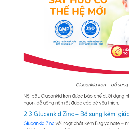
Glucankid Iron – bổ sung
Nội bật, Glucankid Iron được bào chế dưới dạng nh
ngon, dễ uống nên rất được các bé yêu thích.
2.3 Glucankid Zinc – Bổ sung kẽm, gi
Glucankid Zinc
với hoạt chất Kẽm Bisglycinate – 