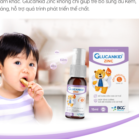
ẩm khác. Glucankid Zinc không chỉ giúp trẻ bổ sung đủ Kẽm,
, hỗ trợ quá trình phát triển thể chất.