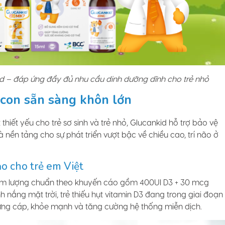
id – đáp ứng đầy đủ nhu cầu dinh dưỡng dĩnh cho trẻ nhỏ
g con sẵn sàng khôn lớn
hiết yếu cho trẻ sơ sinh và trẻ nhỏ, Glucankid hỗ trợ bảo vệ
nền tảng cho sự phát triển vượt bậc về chiều cao, trí não ở
 cho trẻ em Việt
hàm lượng chuẩn theo khuyến cáo gồm 400UI D3 + 30 mcg
 nắng mặt trời, trẻ thiếu hụt vitamin D3 đang trong giai đoạn
cứng cáp, khỏe mạnh và tăng cường hệ thống miễn dịch.