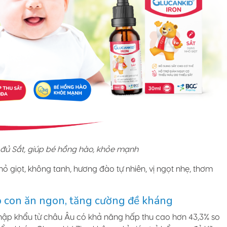
 đủ Sắt, giúp bé hồng hào, khỏe mạnh
ỏ giọt, không tanh, hương đào tự nhiên, vị ngọt nhẹ, thơm
úp con ăn ngon, tăng cường đề kháng
nhập khẩu từ châu Âu có khả năng hấp thu cao hơn 43,3% so