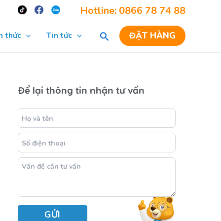
Re
Hotline: 0866 78 74 88
ĐẶT HÀNG
n thức
Tin tức
Để lại thông tin nhận tư vấn