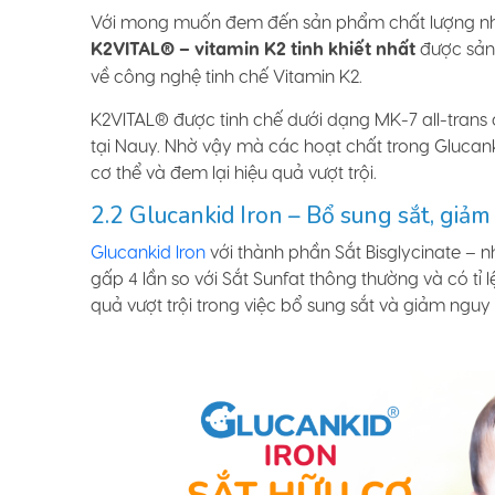
Với mong muốn đem đến sản phẩm chất lượng nhấ
K2VITAL® – vitamin K2 tinh khiết nhất
được sản 
về công nghệ tinh chế Vitamin K2.
K2VITAL® được tinh chế dưới dạng MK-7 all-trans
tại Nauy. Nhờ vậy mà các hoạt chất trong Glucank
cơ thể và đem lại hiệu quả vượt trội.
2.2 Glucankid Iron – Bổ sung sắt, giảm
Glucankid Iron
với thành phần Sắt Bisglycinate – nh
gấp 4 lần so với Sắt Sunfat thông thường và có tỉ l
quả vượt trội trong việc bổ sung sắt và giảm nguy 