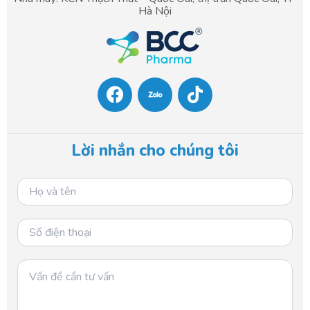
Hà Nội
F
T
a
i
c
k
e
t
b
o
Lời nhắn cho chúng tôi
o
k
o
k