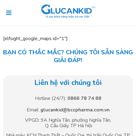
Skip
Main
to
Menu
content
[elfsight_google_maps id="1"]
BẠN CÓ THẮC MẮC? CHÚNG TÔI SẴN SÀNG
GIẢI ĐÁP!
Liên hệ với chúng tôi
Hotline (24/7):
0866 78 74 88
Email:
glucankid@bccpharma.com.vn
VPGD: 9A Nghĩa Tân, phường Nghĩa Tân,
Q. Cầu Giấy, TP Hà Nội
Nhà máy: KCN Thạch Thất – Quốc Oai, thị trấn Quốc Oai, TP