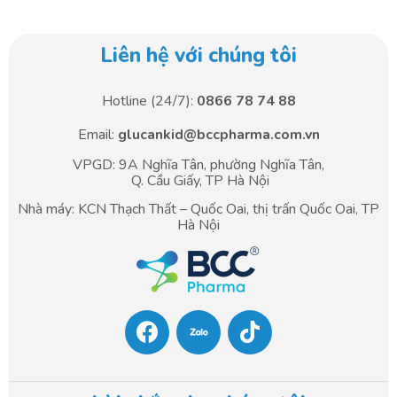
Liên hệ với chúng tôi
Hotline (24/7):
0866 78 74 88
Email:
glucankid@bccpharma.com.vn
VPGD: 9A Nghĩa Tân, phường Nghĩa Tân,
Q. Cầu Giấy, TP Hà Nội
Nhà máy: KCN Thạch Thất – Quốc Oai, thị trấn Quốc Oai, TP
Hà Nội
F
T
a
i
c
k
e
t
b
o