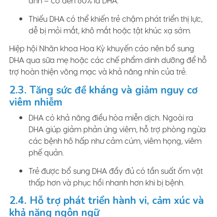
ảnh – có đến 60% là DHA.
Thiếu DHA có thể khiến trẻ chậm phát triển thị lực,
dễ bị mỏi mắt, khô mắt hoặc tật khúc xạ sớm.
Hiệp hội Nhãn khoa Hoa Kỳ khuyến cáo nên bổ sung
DHA qua sữa mẹ hoặc các chế phẩm dinh dưỡng để hỗ
trợ hoàn thiện võng mạc và khả năng nhìn của trẻ.
2.3. Tăng sức đề kháng và giảm nguy cơ
viêm nhiễm
DHA có khả năng điều hòa miễn dịch. Ngoài ra
DHA giúp giảm phản ứng viêm, hỗ trợ phòng ngừa
các bệnh hô hấp như cảm cúm, viêm họng, viêm
phế quản.
Trẻ được bổ sung DHA đầy đủ có tần suất ốm vặt
thấp hơn và phục hồi nhanh hơn khi bị bệnh.
2.4. Hỗ trợ phát triển hành vi, cảm xúc và
khả năng ngôn ngữ