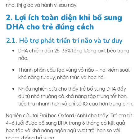
nhớ, thị giác và hành vi sau này.
2. Lợi ích toàn diện khi bổ sung
DHA cho trẻ đúng cách
2.1. Hỗ trợ phát triển trí não và tư duy
DHA chiếm đến 25-35% tổng lượng axit béo trong
não.
Thành phần cấu tạo vùng vỏ não – nơi kiểm soát
khả năng tư duy, nhận thức và học hỏi.
Nhiều nghiên cứu cho thấy trẻ bổ sung DHA đầy
đủ từ nhỏ thường có khả năng tập trung tốt hơn,
tiếp thu nhanh hơn và chỉ số IQ cao hơn trung bình.
Nghiên cứu tại Đại học Oxford (Anh) cho thấy: Trẻ em từ
4–6 tuổi được bổ sung DHA trong 6 tháng có kết quả
học tập và khả năng ngôn ngữ vượt trội hơn so với
nhóm không bổ sung.