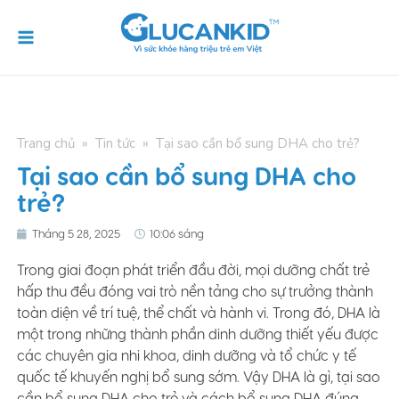
Skip
Main
to
Menu
content
Trang chủ
»
Tin tức
»
Tại sao cần bổ sung DHA cho trẻ?
Tại sao cần bổ sung DHA cho
trẻ?
Tháng 5 28, 2025
10:06 sáng
Trong giai đoạn phát triển đầu đời, mọi dưỡng chất trẻ
hấp thu đều đóng vai trò nền tảng cho sự trưởng thành
toàn diện về trí tuệ, thể chất và hành vi. Trong đó, DHA là
một trong những thành phần dinh dưỡng thiết yếu được
các chuyên gia nhi khoa, dinh dưỡng và tổ chức y tế
quốc tế khuyến nghị bổ sung sớm. Vậy DHA là gì, tại sao
cần bổ sung DHA cho trẻ và cách bổ sung DHA đúng