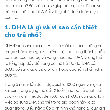
cách ra sao? Bài viết sau sẽ giúp bố mẹ hiểu rõ hơn vai
trò then chốt của DHA đối với sự phát triển toàn diện
của trẻ.
1. DHA là gì và vì sao cần thiết
cho trẻ nhỏ?
DHA (Docosahexaenoic Acid) là một axit béo không no
thuộc nhóm omega-3, chiếm tỉ lệ cao trong thành phần
cấu tạo của não bộ và võng mạc mắt. DHA không thể
tự tổng hợp đầy đủ trong cơ thể trẻ. Do đó, DHA cần
được bổ sung qua thực phẩm hoặc các sản phẩm dinh
dưỡng.
Trong 5 năm đầu đời – đặc biệt là 1000 ngày vàng (từ
khi còn trong bụng mẹ đến 2 tuổi), não bộ trẻ phát triển
cực kỳ mạnh mẽ, đạt đến 80% kích thước não người lớn.
Việc bổ sung DHA cho trẻ trong giai đoạn này là tối
quan trọng. Điều này giúp định hình khả năng tư duy, ghi