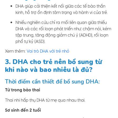
DHA giúp cải thiện kết nối giữa các tế bào thần
kinh, hỗ trợ ổn định tâm trạng và hành vi của trẻ.
Nhiều nghiên cứu chỉ ra mối liên quan giữa thiếu
DHA và các rối loạn phát triển như: chậm nói, kém
tập trung, tăng động giảm chú ý (ADHD), rối loạn
phổ tự kỷ (ASD).
Xem thêm:
Vai trò DHA với trẻ nhỏ
3. DHA cho trẻ nên bổ sung từ
khi nào và bao nhiêu là đủ?
Thời điểm cần thiết để bổ sung DHA:
Từ trong bào thai
Thai nhi hấp thụ DHA từ mẹ qua nhau thai.
Sơ sinh đến 2 tuổi