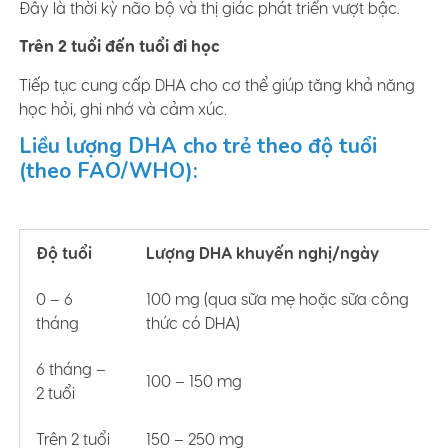
Đây là thời kỳ não bộ và thị giác phát triển vượt bậc.
Trên 2 tuổi đến tuổi đi học
Tiếp tục cung cấp DHA cho cơ thể giúp tăng khả năng
học hỏi, ghi nhớ và cảm xúc.
Liều lượng DHA cho trẻ theo độ tuổi
(theo FAO/WHO):
Độ tuổi
Lượng DHA khuyến nghị/ngày
0 – 6
100 mg (qua sữa mẹ hoặc sữa công
tháng
thức có DHA)
6 tháng –
100 – 150 mg
2 tuổi
Trên 2 tuổi
150 – 250 mg