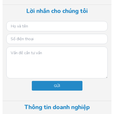
e
t
b
o
Lời nhắn cho chúng tôi
o
k
o
k
Thông tin doanh nghiệp