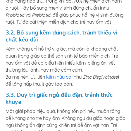
khả năng hấp thu. Trong khi đó, 70% hệ miễn dịch nằm
ở ruột. Hãy bổ sung men vi sinh đúng chuẩn (như
Probiotic
và
Prebiotic
) để giúp phục hồi hệ vi sinh đường
ruột. Từ đó cải thiện miễn dịch cho trẻ hay ốm vặt
3.2. Bổ sung kẽm đúng cách, tránh thiếu vi
chất kéo dài
Kẽm không chỉ hỗ trợ vị giác, mà còn là khoáng chất
quan trọng giúp cơ thể sản sinh tế bào miễn dịch. Trẻ
hay ốm vặt dễ có biểu hiện thiếu kẽm: biếng ăn, vết
thương lâu lành, hay mắc cảm cúm.
Ba mẹ nên: Ưu tiên
kẽm hữu cơ
(như
Zinc Bisglycinate
)
để tăng hấp thu, ít gây táo bón.
3.3. Duy trì giấc ngủ đều đặn, tránh thức
khuya
Một giải pháp hiệu quả, không tốn phí nếu muốn tăng
đề kháng cho trẻ hay ốm. Không ngủ đủ giấc hoặc giấc
ngủ không ổn định cũng khiến trẻ dễ ốm vặt hơn. Trẻ