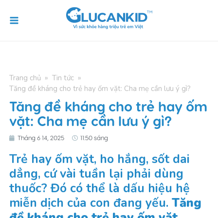
Skip
Main
to
Menu
content
Trang chủ
»
Tin tức
»
Tăng đề kháng cho trẻ hay ốm vặt: Cha mẹ cần lưu ý gì?
Tăng đề kháng cho trẻ hay ốm
vặt: Cha mẹ cần lưu ý gì?
Tháng 6 14, 2025
11:50 sáng
Trẻ hay ốm vặt, ho hắng, sốt dai
dẳng, cứ vài tuần lại phải dùng
thuốc? Đó có thể là dấu hiệu hệ
miễn dịch của con đang yếu.
Tăng
đề kháng cho trẻ hay ốm vặt