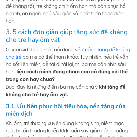
đề kháng tốt, trẻ không chỉ ít ốm hơn mà còn phục hồi
nhanh, ăn ngon, ngủ sâu giấc và phát triển toàn diện
hơn.
3. 5 cách đơn giản giúp tăng sức đề kháng
cho trẻ hay ốm vặt
Glucankid đã có một nội dung về
7 cách tăng đề kháng
cho trẻ
ba mẹ có thể tham khảo. Tuy nhiên, nếu trẻ vẫn
ho sốt liên miên, dễ tái đi tái lại, thì ba mẹ cần nhìn sâu
hơn:
liệu cách mình đang chăm con có đúng với thể
trạng con hay chưa?
Dưới đây là những điểm ba mẹ cần chú ý
khi tăng đề
kháng cho trẻ hay ốm vặt.
3.1. Ưu tiên phục hồi tiêu hóa, nền tảng của
miễn dịch
Khi ốm, trẻ thường xuyên dùng kháng sinh, niêm mạc
ruột bị tổn thương khiến lợi khuẩn suy giảm, ảnh hưởng