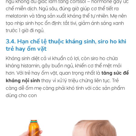
ngủ không đủ giấc làm tăng cortisol – hormone gây ức
chế miễn dịch. Ngủ sâu, đúng giờ giúp cơ thể tiết ra
melatonin và tăng sản xuất kháng thể tự nhiên. Mẹ nên
tạo nhịp sinh học ổn định: tắt tivi, giảm ánh sáng xanh
trước 1 giờ đi ngủ.
3.4. Hạn chế lệ thuộc kháng sinh, siro ho khi
trẻ hay ốm vặt
Kháng sinh diệt cả vi khuẩn có lợi, còn siro ho chứa
kháng histamin, gây buồn ngủ, khiến cơ thể mệt mỏi
hơn. Với trẻ hay ốm vặt, quan trọng nhất là
tăng sức đề
kháng nội sinh
thay vì xử lý triệu chứng liên tục. Trẻ
càng dễ ốm mẹ càng phải khó tính với các sản phẩm
dùng cho con