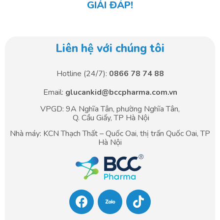
GIẢI ĐÁP!
Liên hệ với chúng tôi
Hotline (24/7):
0866 78 74 88
Email:
glucankid@bccpharma.com.vn
VPGD: 9A Nghĩa Tân, phường Nghĩa Tân,
Q. Cầu Giấy, TP Hà Nội
Nhà máy: KCN Thạch Thất – Quốc Oai, thị trấn Quốc Oai, TP
Hà Nội
F
T
a
i
c
k