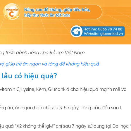
ng thức dành riêng cho trẻ em Việt Nam
trợ giúp trẻ ăn ngon và tăng đề kháng hiệu quả
 lâu có hiệu quả?
vitamin C, Lysine, Kẽm, Glucankid cho hiệu quả mạnh mẽ và
ếng ăn, ăn ngon hơn chỉ sau 3-5 ngày. Tăng cân đều sau 1
u quả “X2 kháng thể IgM” chỉ sau 7 ngày sử dụng tại Đại học 