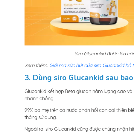
Siro Glucankid được lên cô
Xem thêm:
Giải mã sức hút của siro Glucankid hỗ 
3. Dùng siro Glucankid sau bao
Glucankid kết hợp Beta glucan hàm lượng cao và 
nhanh chóng.
99% ba mẹ trên cả nước phản hổi con cải thiện bi
tháng sử dụng.
Ngoài ra, siro Glucankid cũng được chứng nhận hiệ