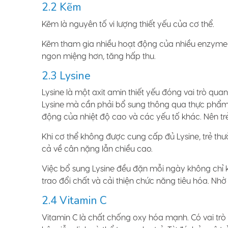
2.2 Kẽm
Kẽm là nguyên tố vi lượng thiết yếu của cơ thể.
Kẽm tham gia nhiều hoạt động của nhiều enzyme và
ngon miệng hơn, tăng hấp thu.
2.3 Lysine
Lysine là một axit amin thiết yếu đóng vai trò quan
Lysine mà cần phải bổ sung thông qua thực phẩm. 
động của nhiệt độ cao và các yếu tố khác. Nên trẻ
Khi cơ thể không được cung cấp đủ Lysine, trẻ t
cả về cân nặng lẫn chiều cao.
Việc bổ sung Lysine đều đặn mỗi ngày không chỉ 
trao đổi chất và cải thiện chức năng tiêu hóa. Nh
2.4 Vitamin C
Vitamin C là chất chống oxy hóa mạnh. Có vai trò