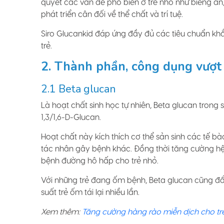
quyết các vấn đề phổ biến ở trẻ nhỏ như biếng ăn,
phát triển cân đối về thể chất và trí tuệ.
Siro Glucankid đáp ứng đầy đủ các tiêu chuẩn khắ
trẻ.
2. Thành phần, công dụng vượt 
2.1 Beta glucan
Là hoạt chất sinh học tự nhiên, Beta glucan trong
1,3/1,6-D-Glucan.
Hoạt chất này kích thích cơ thể sản sinh các tế bà
tác nhân gây bệnh khác. Đồng thời tăng cường h
bệnh đường hô hấp cho trẻ nhỏ.
Với những trẻ đang ốm bệnh, Beta glucan cũng đẩ
suất trẻ ốm tái lại nhiều lần.
Xem thêm:
Tăng cường hàng rào miễn dịch cho trẻ