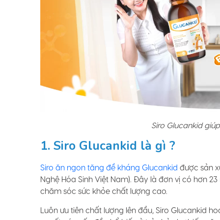
Siro Glucankid giúp
1. Siro Glucankid là gì ?
Siro ăn ngon tăng đề kháng Glucankid
được sản x
Nghệ Hóa Sinh Việt Nam). Đây là đơn vị có hơn 23
chăm sóc sức khỏe chất lượng cao.
Luôn ưu tiên chất lượng lên đầu, Siro Glucankid 