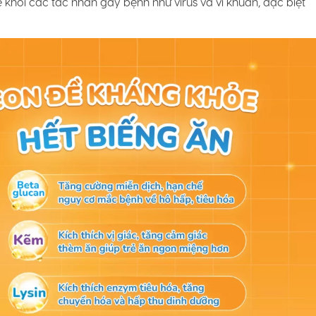
rẻ khỏi các tác nhân gây bệnh như virus và vi khuẩn, đặc biệt