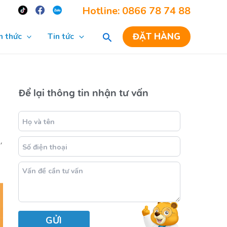
Re
Hotline: 0866 78 74 88
ĐẶT HÀNG
n thức
Tin tức
Để lại thông tin nhận tư vấn
,