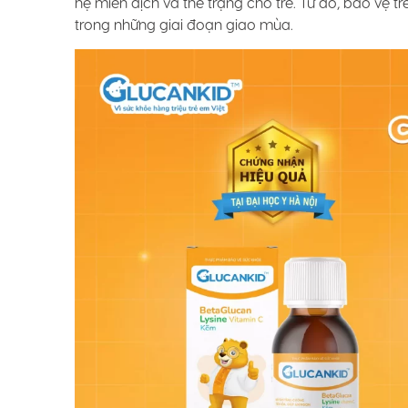
hệ miễn dịch và thể trạng cho trẻ. Từ đó, bảo vệ t
trong những giai đoạn giao mùa.