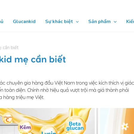
hủ
Glucankid
Sự khác biệt
Sản phẩm
Kiế
ẹ cần biết
nkid mẹ cần biết
c chuyên gia hàng đầu Việt Nam trong việc kích thích vị giác
n toàn diện. Chính nhờ hiệu quả vượt trội mà giá thành phải
m được lòng tin của hàng triệu mẹ Việt.