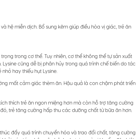
 hệ miễn dịch. Bổ sung kẽm giúp điều hòa vị giác, trẻ ăn
 trọng trong cơ thể. Tuy nhiên, cơ thể không thể tự sản xuất
Lysine cũng dễ bị phân hủy trong quá trình chế biến do tác
 nhỏ hay thiếu hụt Lysine.
hường mất cảm giác thèm ăn. Hậu quả là con chậm phát triển
kích thích trẻ ăn ngon miệng hơn mà còn hỗ trợ tăng cường
ờ đó, trẻ tăng cường hấp thu các dưỡng chất từ bữa ăn hơn.
 thúc đẩy quá trình chuyển hóa và trao đổi chất, tăng cường