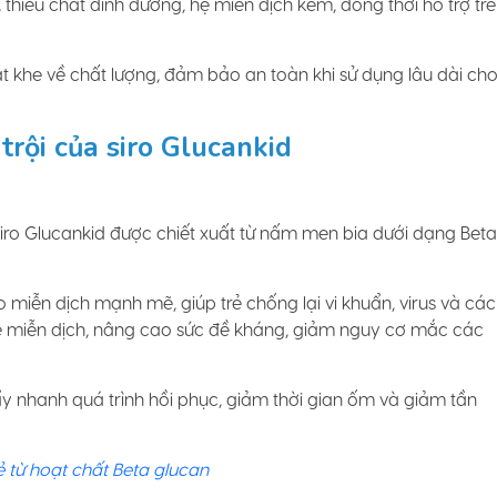
 thiếu chất dinh dưỡng, hệ miễn dịch kém, đồng thời hỗ trợ trẻ
t khe về chất lượng, đảm bảo an toàn khi sử dụng lâu dài ch
trội của siro Glucankid
 siro Glucankid được chiết xuất từ nấm men bia dưới dạng Beta
o miễn dịch mạnh mẽ, giúp trẻ chống lại vi khuẩn, virus và các
ệ miễn dịch, nâng cao sức đề kháng, giảm nguy cơ mắc các
y nhanh quá trình hồi phục, giảm thời gian ốm và giảm tần
 từ hoạt chất Beta glucan