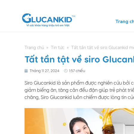
Skip
to
content
Trang c
Trang chủ
»
Tin tức
»
Tất tần tật về siro Glucankid m
Tất tần tật về siro Gluca
Tháng 11 27, 2024
1:57 chiều
Siro Glucankid là sản phẩm được nghiên cứu bởi cá
giảm biếng ăn, tăng cân đều đặn giúp trẻ phát triể
chăng, Siro Glucankid luôn chiế