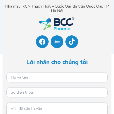
Nhà máy: KCN Thạch Thất – Quốc Oai, thị trấn Quốc Oai, TP
Hà Nội
F
T
a
i
c
k
e
t
b
o
Lời nhắn cho chúng tôi
o
k
o
k