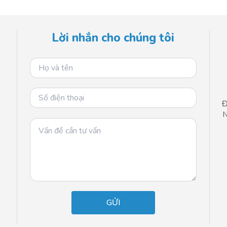
Lời nhắn cho chúng tôi
Đ
N
n