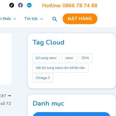
Re
Hotline: 0866 78 74 88
ĐẶT HÀNG
n thức
Tin tức
Tag Cloud
bổ sung canxi
canxi
DHA
nên bổ sung canxi cho bé khi nào
Omega 3
EXT
Danh mục
 số 72