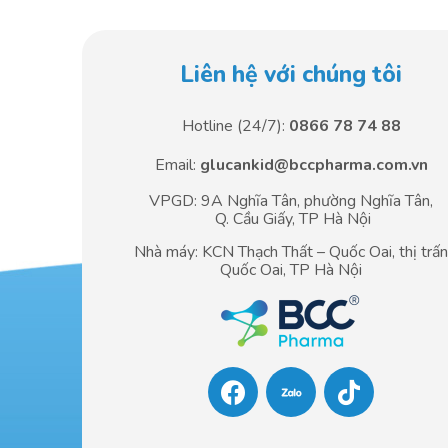
Liên hệ với chúng tôi
Hotline (24/7):
0866 78 74 88
Email:
glucankid@bccpharma.com.vn
VPGD: 9A Nghĩa Tân, phường Nghĩa Tân,
Q. Cầu Giấy, TP Hà Nội
Nhà máy: KCN Thạch Thất – Quốc Oai, thị trấ
Quốc Oai, TP Hà Nội
F
T
a
i
c
k
e
t