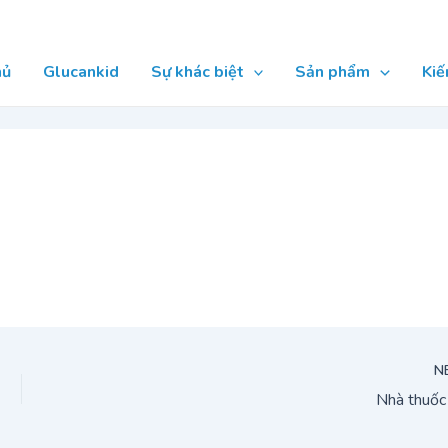
hủ
Glucankid
Sự khác biệt
Sản phẩm
Kiế
N
Nhà thuốc