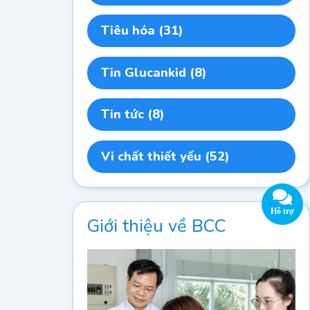
Tiêu hóa
(31)
Tin Glucankid
(8)
Tin tức
(8)
Vi chất thiết yếu
(52)
Giới thiệu về BCC