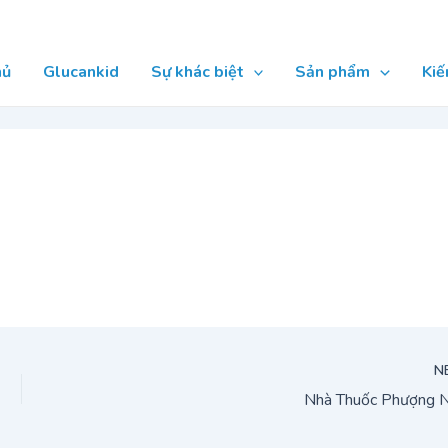
hủ
Glucankid
Sự khác biệt
Sản phẩm
Kiế
N
Nhà Thuốc Phượng 