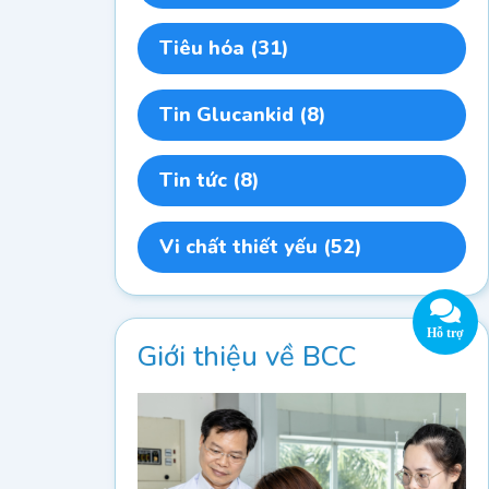
Tiêu hóa
(31)
Tin Glucankid
(8)
Tin tức
(8)
Vi chất thiết yếu
(52)
Giới thiệu về BCC