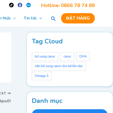
Re
Hotline: 0866 78 74 88
ĐẶT HÀNG
n thức
Tin tức
Tag Cloud
bổ sung canxi
canxi
DHA
nên bổ sung canxi cho bé khi nào
Omega 3
EXT
Danh mục
Nguyệt