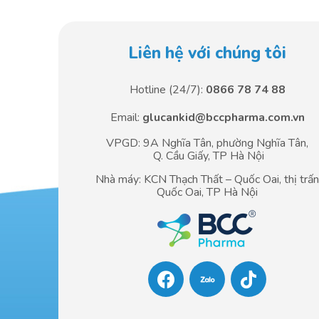
Liên hệ với chúng tôi
Hotline (24/7):
0866 78 74 88
Email:
glucankid@bccpharma.com.vn
VPGD: 9A Nghĩa Tân, phường Nghĩa Tân,
Q. Cầu Giấy, TP Hà Nội
Nhà máy: KCN Thạch Thất – Quốc Oai, thị trấ
Quốc Oai, TP Hà Nội
F
T
a
i
c
k
e
t