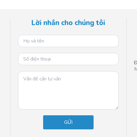
Lời nhắn cho chúng tôi
Đ
N
n