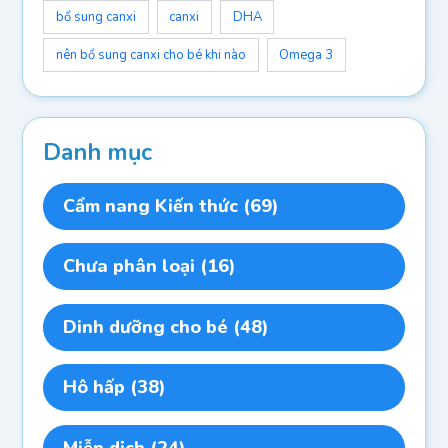
bổ sung canxi
canxi
DHA
nên bổ sung canxi cho bé khi nào
Omega 3
Danh mục
Cẩm nang Kiến thức
(69)
Chưa phân loại
(16)
Dinh dưỡng cho bé
(48)
Hô hấp
(38)
Miễn dịch
(24)