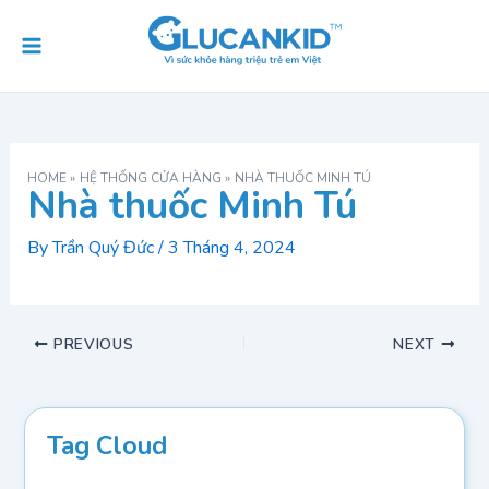
Skip
Post
Main
to
navigation
Menu
content
HOME
HỆ THỐNG CỬA HÀNG
NHÀ THUỐC MINH TÚ
Nhà thuốc Minh Tú
By
Trần Quý Đức
/
3 Tháng 4, 2024
PREVIOUS
NEXT
Tag Cloud