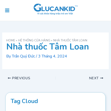
Skip
Post
Main
to
navigation
Menu
content
HOME
HỆ THỐNG CỬA HÀNG
NHÀ THUỐC TÂM LOAN
Nhà thuốc Tâm Loan
By
Trần Quý Đức
/
3 Tháng 4, 2024
PREVIOUS
NEXT
Tag Cloud