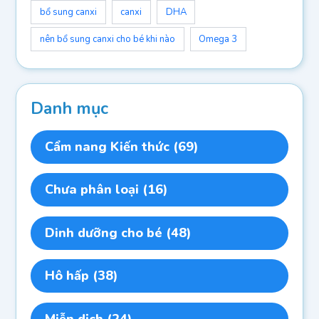
bổ sung canxi
canxi
DHA
nên bổ sung canxi cho bé khi nào
Omega 3
Danh mục
Cẩm nang Kiến thức
(69)
Chưa phân loại
(16)
Dinh dưỡng cho bé
(48)
Hô hấp
(38)
Miễn dịch
(24)