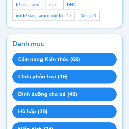
bổ sung canxi
canxi
DHA
nên bổ sung canxi cho bé khi nào
Omega 3
Danh mục
Cẩm nang Kiến thức
(69)
Chưa phân loại
(16)
Dinh dưỡng cho bé
(48)
Hô hấp
(38)
Miễn dịch
(24)