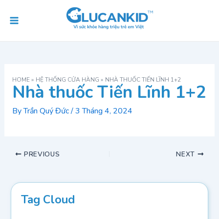
Skip
Post
Main
to
navigation
Menu
content
HOME
HỆ THỐNG CỬA HÀNG
NHÀ THUỐC TIẾN LĨNH 1+2
Nhà thuốc Tiến Lĩnh 1+2
By
Trần Quý Đức
/
3 Tháng 4, 2024
PREVIOUS
NEXT
Tag Cloud