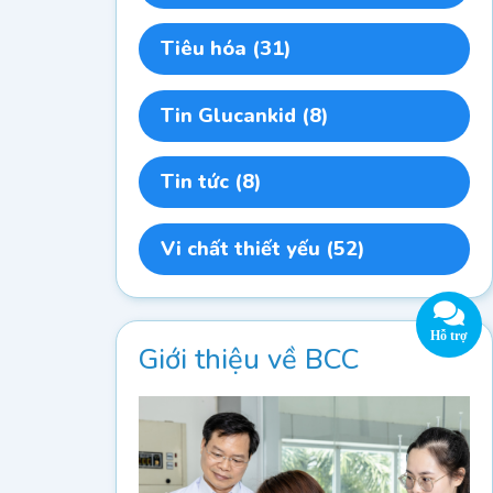
Tiêu hóa
(31)
Tin Glucankid
(8)
Tin tức
(8)
Vi chất thiết yếu
(52)
Giới thiệu về BCC