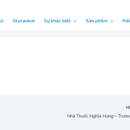
hủ
Glucankid
Sự khác biệt
Sản phẩm
Kiế
N
Nhà Thuốc Nghĩa Hưng – Trươn