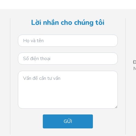
Lời nhắn cho chúng tôi
Đ
N
n