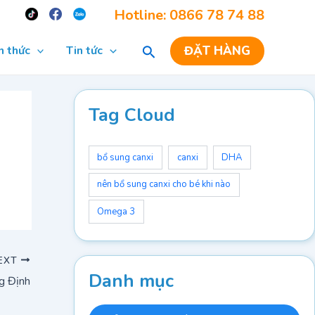
Re
Hotline: 0866 78 74 88
ĐẶT HÀNG
n thức
Tin tức
Tag Cloud
bổ sung canxi
canxi
DHA
nên bổ sung canxi cho bé khi nào
Omega 3
EXT
Danh mục
g Định