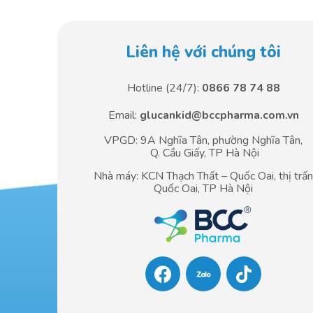
Liên hệ với chúng tôi
Hotline (24/7):
0866 78 74 88
Email:
glucankid@bccpharma.com.vn
VPGD: 9A Nghĩa Tân, phường Nghĩa Tân,
Q. Cầu Giấy, TP Hà Nội
Nhà máy: KCN Thạch Thất – Quốc Oai, thị trấ
Quốc Oai, TP Hà Nội
F
T
a
i
c
k
e
t