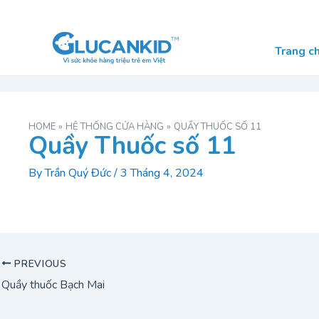
Skip
Post
to
navigation
content
Trang c
HOME
HỆ THỐNG CỬA HÀNG
QUẦY THUỐC SỐ 11
Quầy Thuốc số 11
By
Trần Quý Đức
/
3 Tháng 4, 2024
PREVIOUS
Quầy thuốc Bạch Mai