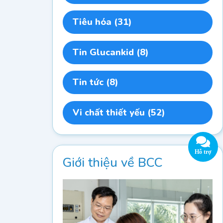
Tiêu hóa
(31)
Tin Glucankid
(8)
Tin tức
(8)
Vi chất thiết yếu
(52)
Giới thiệu về BCC