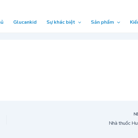
hủ
Glucankid
Sự khác biệt
Sản phẩm
Kiế
N
Nhà thuốc Hu