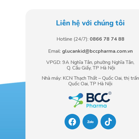
Liên hệ với chúng tôi
Hotline (24/7):
0866 78 74 88
Email:
glucankid@bccpharma.com.vn
VPGD: 9A Nghĩa Tân, phường Nghĩa Tân,
Q. Cầu Giấy, TP Hà Nội
Nhà máy: KCN Thạch Thất – Quốc Oai, thị trấ
Quốc Oai, TP Hà Nội
F
T
a
i
c
k
e
t