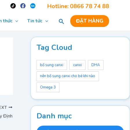
Re
Hotline: 0866 78 74 88
ĐẶT HÀNG
n thức
Tin tức
Tag Cloud
bổ sung canxi
canxi
DHA
nên bổ sung canxi cho bé khi nào
Omega 3
EXT
Danh mục
y Định