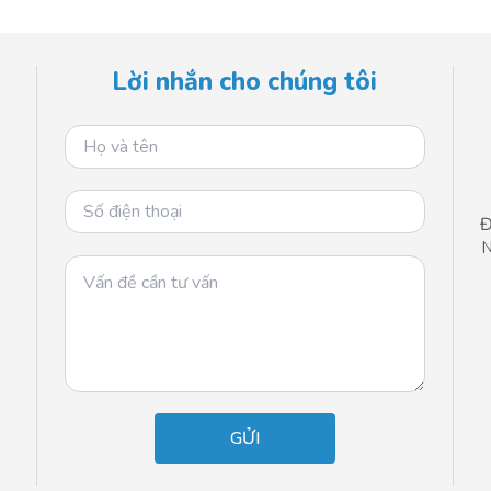
Lời nhắn cho chúng tôi
Đ
N
n